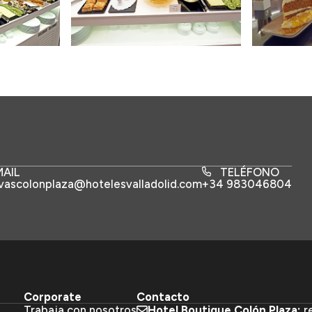
MAIL
TELÉFONO
vascolonplaza@hotelesvalladolid.com
+34 983046804
Corporate
Contacto
Trabaja con nosotros
Hotel Boutique Colón Plaza:
r