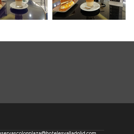
eservascolonplaza@hotelesvalladolid.com