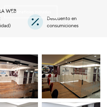
RA WEB
er
beneficios incluidos
t
Descuento en
lidad)
consumiciones