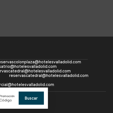
eservascolonplaza@hotelesvalladolid.com
satrio@hotelesvalladolid.com
rvascatedral@hotelesvalladolid.com
reservascatedral@hotelesvalladolid.com
cial@hotelesvalladolid.com
Promoción
Buscar