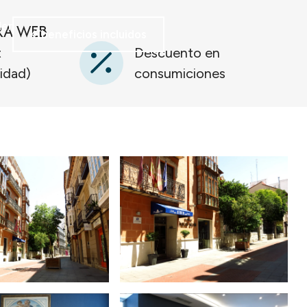
RA WEB
er
beneficios incluidos
t
Descuento en
lidad)
consumiciones