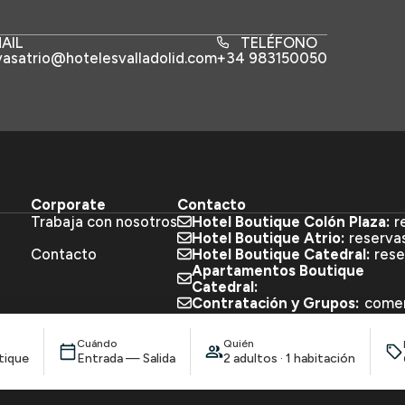
AIL
TELÉFONO
vasatrio@hotelesvalladolid.com
+34 983150050
Corporate
Contacto
Trabaja con nosotros
Hotel Boutique Colón Plaza:
r
Hotel Boutique Atrio:
reserva
Contacto
Hotel Boutique Catedral:
rese
Apartamentos Boutique
Catedral:
Contratación y Grupos:
comer
edral
Desarrollado por
Mirai
Mi reserva
iguración de cookies
Cuándo
Quién
tique
Entrada — Salida
2 adultos · 1 habitación