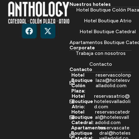
Nuestros hoteles
Hotel Boutique Colón Plaz
Hotel Boutique Atrio
Hotel Boutique Catedral
Apartamentos Boutique Cated
Corporate
Trabaja con nosotros
Contacto
Contacto
Hotel
reservascolonp
Boutique
laza@hotelesv
Colón
alladolid.com
Plaza:
Hotel
reservasatrio@
Boutique
hotelesvalladoli
Atrio:
d.com
Hotel
reservascatedr
Boutique
al@hotelesvall
Catedral:
adolid.com
Apartamentos
reservascate
Boutique
dral@hoteles
Catedral:
valladolid.co