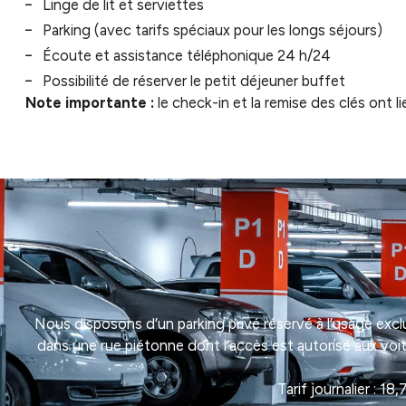
Linge de lit et serviettes
Parking (avec tarifs spéciaux pour les longs séjours)
Écoute et assistance téléphonique 24 h/24
Possibilité de réserver le petit déjeuner buffet
Note importante :
le check-in et la remise des clés ont l
Nous disposons d’un parking privé réservé à l’usage exclu
dans une rue piétonne dont l’accès est autorisé aux voi
Tarif journalier : 1