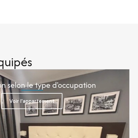
quipés
on selon le type d'occupation
gements par catégorie et par type d’occupation pour
Voir l'appartement
appartement le plus adapté à vos besoins. Ils sont tous
èle : chambres indépendantes, salon, cuisine équipée
et salle de bain complète.