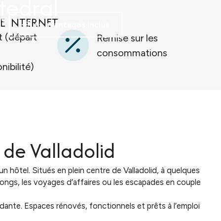
tedral
E INTERNET
er
Les
avantages inclus
 (départ
Remise sur les
consommations
nibilité)
 de Valladolid
n hôtel. Situés en plein centre de Valladolid, à quelques
 longs, les voyages d’affaires ou les escapades en couple
ante. Espaces rénovés, fonctionnels et prêts à l’emploi