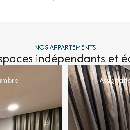
NOS APPARTEMENTS
spaces indépendants et é
ambre
Assignati
 voyages en couple. Il
Nous classons les héber
e entièrement équipée et
toujours vous proposer l’
ns et longs. Courts séjours
conçus selon le même mod
.