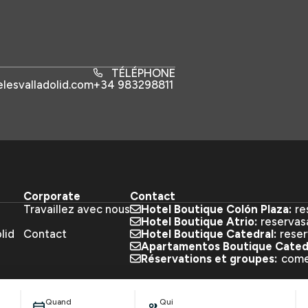
TÉLÉPHONE
lesvalladolid.com
+34 983298811
Corporate
Contact
Travaillez avec nous
Hotel Boutique Colón Plaza:
re
Hotel Boutique Atrio:
reservas
lid
Contact
Hotel Boutique Catedral:
rese
Apartamentos Boutique Catedr
Réservations et groupes:
come
edral
Développé par
Mira
Ma réservation
ies
Paramètres des cookies
Quand
Qui