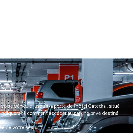
otre véhicule jusqu’à la porte de l’hôtel Catedral, situé
us indiquerons comment accéder au parking privé destiné
rée de votre séjour.