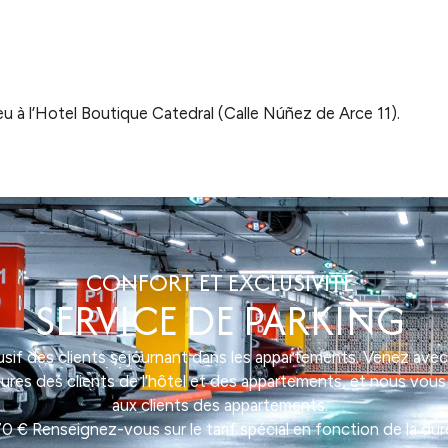
ieu à l’Hotel Boutique Catedral (Calle Núñez de Arce 11).
CONFORT ET EXCLUSIVITÉ
SERVICE DE PARKING
sif des clients séjournant dans les appartements. Venez avec v
tures des clients de l’hôtel et des appartements, et nous vo
aux clients des appartements.
8,70 € Renseignez-vous sur le tarif spécial en fonction de la du